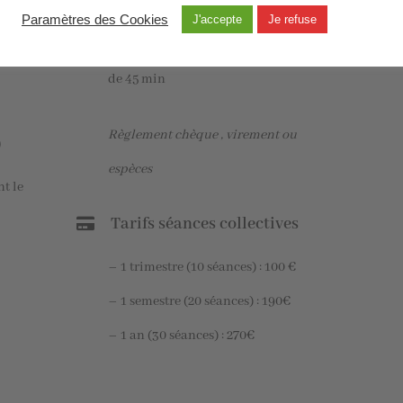
– 60€ les séances suivantes
Paramètres des Cookies
J'accepte
Je refuse
bray
ENFANTS (dès 5 ans) :
45€ la séance
de 45 min
Règlement chèque , virement ou
)
espèces
t le
Tarifs séances collectives
– 1 trimestre (10 séances) : 100 €
– 1 semestre (20 séances) : 190€
– 1 an (30 séances) : 270€