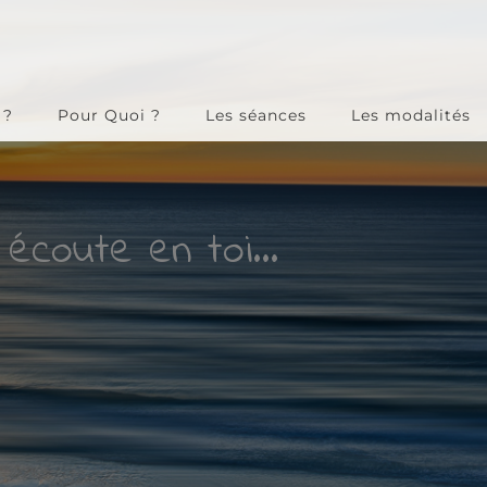
 ?
Pour Quoi ?
Les séances
Les modalités
 écoute en toi...