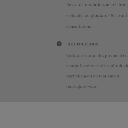
En cas d’annulation, merci de m
contacter au plus tard 48h avant 
consultation.
Informations
Certaines mutuelles prennent en
charge les séances de sophrologi
partiellement ou totalement,
renseignez-vous.