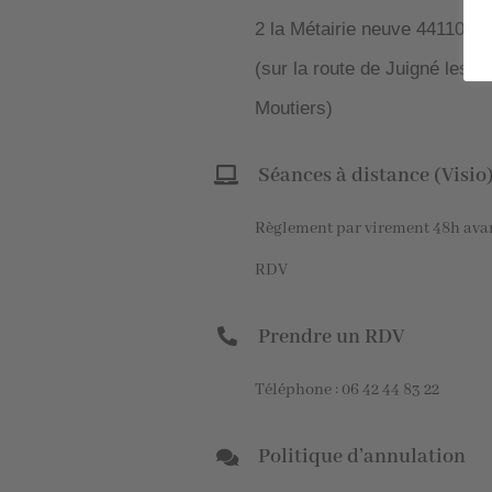
2 la Métairie neuve 44110 Er
(sur la route de Juigné les
Moutiers)
Séances à distance (Visio
Règlement par virement 48h avan
RDV
Prendre un RDV
Téléphone : 06 42 44 83 22
Politique d’annulation