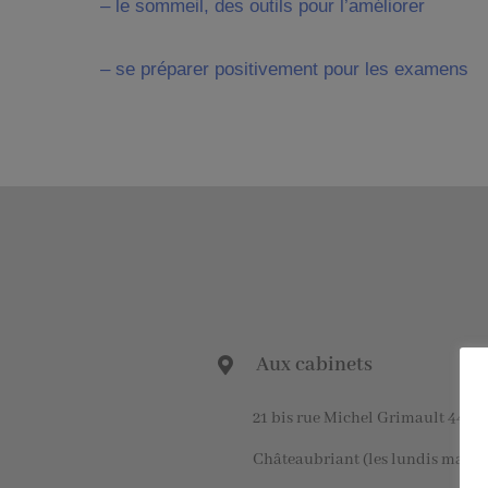
– le sommeil, des outils pour l’améliorer
– se préparer positivement pour les examens
Aux cabinets
21 bis rue Michel Grimault 4411
Châteaubriant (les lundis matin