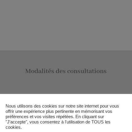
Modalités des consultations
Tarifs séances individuelles
Nous utilisons des cookies sur notre site internet pour vous
offrir une expérience plus pertinente en mémorisant vos
0
ADULTES :
préférences et vos visites répétées. En cliquant sur
"J'accepte", vous consentez à l'utilisation de TOUS les
s)
– 65€ la première séance d’1h30 à 2h
cookies.