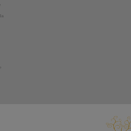
e
la
e