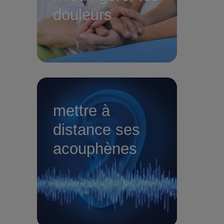
douleurs
mettre à
distance ses
acouphènes