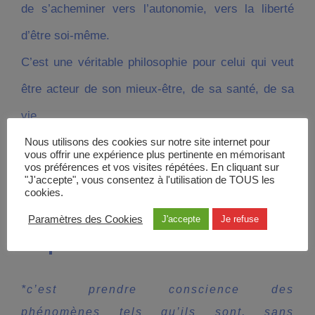
de s’acheminer vers l’autonomie, vers la liberté
d’être soi-même.
C’est une véritable philosophie pour celui qui veut
être acteur de son mieux-être, de sa santé, de sa
vie.
Nous utilisons des cookies sur notre site internet pour
vous offrir une expérience plus pertinente en mémorisant
vos préférences et vos visites répétées. En cliquant sur
« La sophrologie est une
"J'accepte", vous consentez à l'utilisation de TOUS les
cookies.
pédagogie de l’existence »
Paramètres des Cookies
J'accepte
Je refuse
(Alphonso Caycedo)
*c’est prendre conscience des
phénomènes tels qu’ils sont, sans