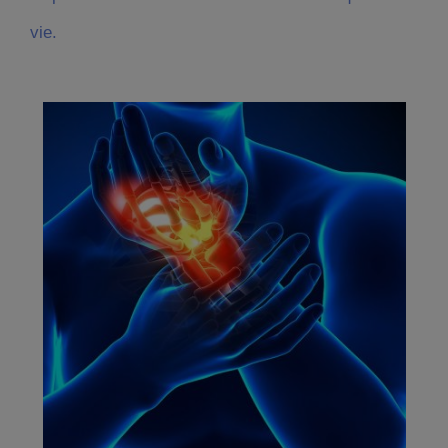
vie
.