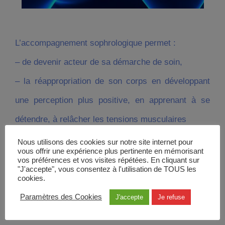
L’accompagnement sophrologique permet :
– de devenir acteur de sa démarche de soin,
– la réappropriation de son corps en développant
une perception plus positive, en apprenant à se
détendre, à relâcher les tensions musculaires
– d’apprendre à libérer sa respiration
Nous utilisons des cookies sur notre site internet pour
vous offrir une expérience plus pertinente en mémorisant
– de prendre conscience de ses sensations pour
vos préférences et vos visites répétées. En cliquant sur
"J'accepte", vous consentez à l'utilisation de TOUS les
gérer au quotidien l’inconfort des douleurs.
cookies.
– de développer la capacité à « mettre à distance la
Paramètres des Cookies
J'accepte
Je refuse
douleur »