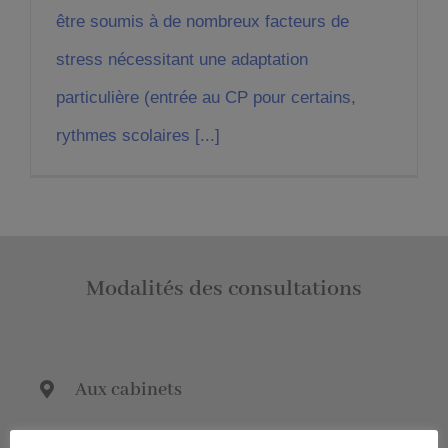
être soumis à de nombreux facteurs de
stress nécessitant une adaptation
particulière (entrée au CP pour certains,
rythmes scolaires [...]
Modalités des consultations
Aux cabinets
21 bis rue Michel Grimault 44110 Châteaubriant (les