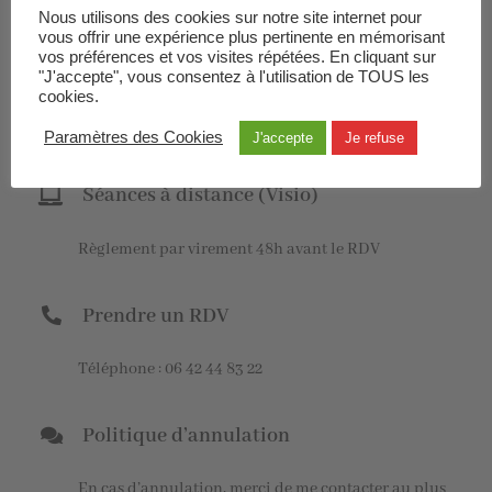
Nous utilisons des cookies sur notre site internet pour
lundis matins)
vous offrir une expérience plus pertinente en mémorisant
vos préférences et vos visites répétées. En cliquant sur
"J'accepte", vous consentez à l'utilisation de TOUS les
2 la Métairie neuve 44110 Erbray (sur la route
cookies.
de Juigné les Moutiers)
Paramètres des Cookies
J'accepte
Je refuse
Séances à distance (Visio)
Règlement par virement 48h avant le RDV
Prendre un RDV
Téléphone : 06 42 44 83 22
Politique d’annulation
En cas d’annulation, merci de me contacter au plus