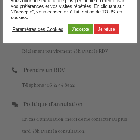
vous offrir une expérience plus pertinente en mémorisant
2 la Métairie neuve 44110 Erbray (sur la route
vos préférences et vos visites répétées. En cliquant sur
"J'accepte", vous consentez à l'utilisation de TOUS les
de Juigné les Moutiers)
cookies.
Paramètres des Cookies
J'accepte
Je refuse
Séances à distance (Visio)
Règlement par virement 48h avant le RDV
Prendre un RDV
Téléphone : 06 42 44 83 22
Politique d’annulation
En cas d’annulation, merci de me contacter au plus
tard 48h avant la consultation.