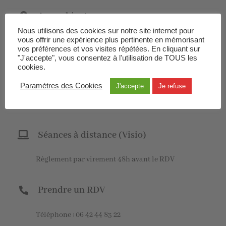
Aux cabinets
Nous utilisons des cookies sur notre site internet pour
vous offrir une expérience plus pertinente en mémorisant
21 bis rue Michel Grimault 44110 Châteaubriant (les
vos préférences et vos visites répétées. En cliquant sur
"J'accepte", vous consentez à l'utilisation de TOUS les
lundis matins)
cookies.
2 la Métairie neuve 44110 Erbray (sur la route
Paramètres des Cookies
J'accepte
Je refuse
de Juigné les Moutiers)
Séances à distance (Visio)
Règlement par virement 48h avant le RDV
Prendre un RDV
Téléphone : 06 42 44 83 22