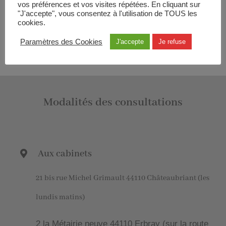
vos préférences et vos visites répétées. En cliquant sur
"J'accepte", vous consentez à l'utilisation de TOUS les
cookies.
Paramètres des Cookies
J'accepte
Je refuse
Modalités des consultations
Aux cabinets
21 bis rue Michel Grimault 44110 Châteaubriant (les
lundis matins)
2 la Métairie neuve 44110 Erbray (sur la route