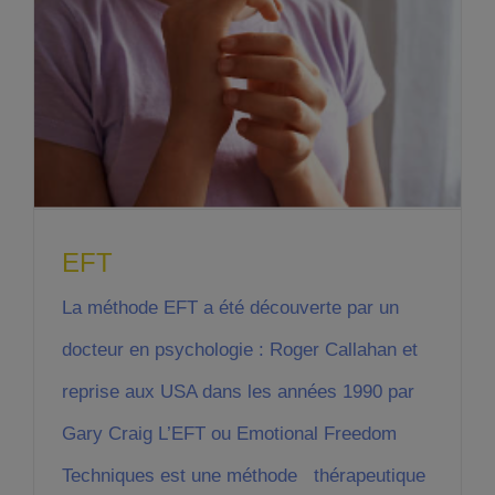
EFT
La méthode EFT a été découverte par un
docteur en psychologie : Roger Callahan et
reprise aux USA dans les années 1990 par
Gary Craig L’EFT ou Emotional Freedom
Techniques est une méthode thérapeutique