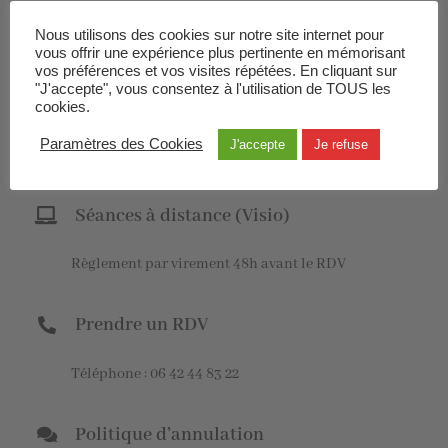
21 bis rue Michel Grimault 44110 Châteaubriant (les
Nous utilisons des cookies sur notre site internet pour
vous offrir une expérience plus pertinente en mémorisant
lundis matins)
vos préférences et vos visites répétées. En cliquant sur
"J'accepte", vous consentez à l'utilisation de TOUS les
cookies.
2 la Métairie neuve 44110 Erbray (sur la route
Paramètres des Cookies
J'accepte
Je refuse
de Juigné les Moutiers)
Séances à distance (Visio)
Règlement par virement 48h avant le RDV
Prendre un RDV
Téléphone : 06 42 44 83 22
Politique d’annulation