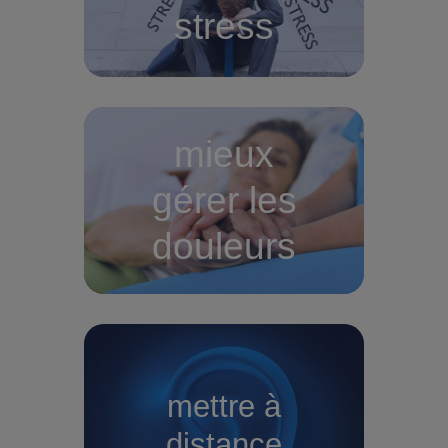
stress
mieux
gérer les
douleurs
mettre à
distance