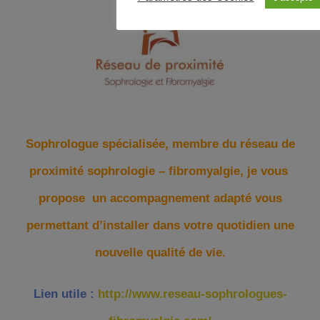
Sophrologue spécialisée, membre du réseau de
proximité sophrologie – fibromyalgie, je vous
propose un accompagnement adapté vous
permettant d’installer dans votre quotidien une
nouvelle qualité de vie.
Lien utile :
http://www.reseau-sophrologues-