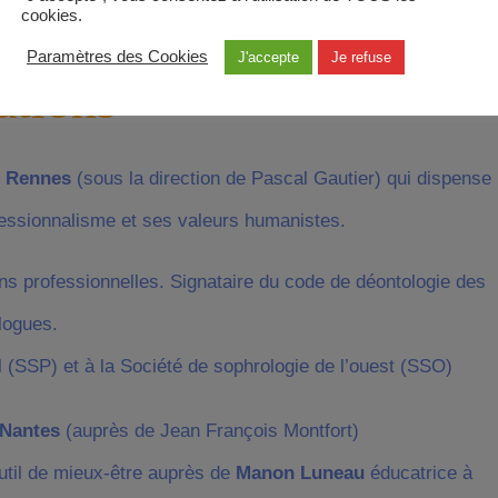
cookies.
Paramètres des Cookies
J'accepte
Je refuse
tions
e Rennes
(sous la direction de Pascal Gautier) qui dispense
fessionnalisme et ses valeurs humanistes.
ions professionnelles. Signataire du code de déontologie des
logues.
(SSP) et à la Société de sophrologie de l’ouest (SSO)
-Nantes
(auprès de Jean François Montfort)
il de mieux-être auprès de
Manon Luneau
éducatrice à