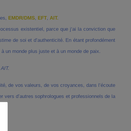
les,
EMDR/DMS
,
EFT
,
AIT.
ocessus existentiel, parce que j‘ai la conviction que
stime de soi et d’authenticité. En étant profondément
er à un monde plus juste et à un monde de paix.
AIT.
alité, de vos valeurs, de vos croyances, dans l’écoute
r vers d’autres sophrologues et professionnels de la