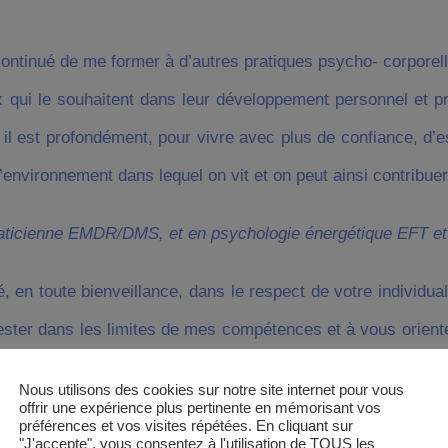
continué de me former à d’autres pratiques psycho- corporel
x qui le souhaitent dans leur développement personnel et pr
il est profondément, pour vivre avec plus de confiance, d’e
 l’environnement dans lequel on vit et on peut ainsi contribu
aticienne EMDR/DMS, et en psychologie énergétique EFT et 
é, en toute bienveillance, dans le respect de votre individu
ter dans les limites de mes compétences et à vous oriente
Nous utilisons des cookies sur notre site internet pour vous
offrir une expérience plus pertinente en mémorisant vos
préférences et vos visites répétées. En cliquant sur
"J'accepte", vous consentez à l'utilisation de TOUS les