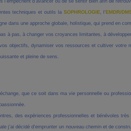
es l’empêchent d’avancer ou de se sentir bien afin de retrouv
entes techniques et outils la
SOPHROLOGIE
, l’
EMDR/DM
e dans une approche globale, holistique, qui prend en compt
pas à pas, à changer vos croyances limitantes, à développer 
 vos objectifs, dynamiser vos ressources et cultiver votre 
uissante et pleine de sens.
t l’échange, que ce soit dans ma vie personnelle ou professi
 passionnée.
tres, des expériences professionnelles et bénévoles très d
iale j’ai décidé d’emprunter un nouveau chemin et de constr