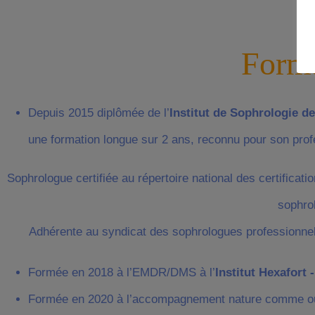
Forma
Depuis 2015 diplômée de l’
Institut de Sophrologie d
une formation longue sur 2 ans, reconnu pour son pro
Sophrologue certifiée au répertoire national des certificat
sophro
Adhérente au syndicat des sophrologues professionnel 
Formée en 2018 à l’EMDR/DMS à l’
Institut Hexafort 
Formée en 2020 à l’accompagnement nature comme out